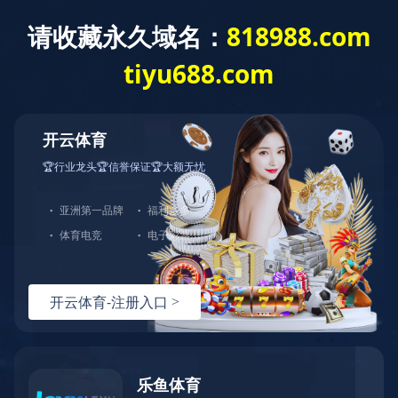
世界杯竞猜网站_世界杯(中国)欢迎您！客服热线：
中文站
English
|
0576-82728666-0
首页
>>
产品中心
>>
秋千
秋千