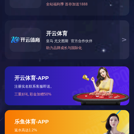
CD-S003S