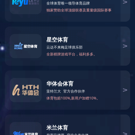
产品描述
·
Ground Anchors