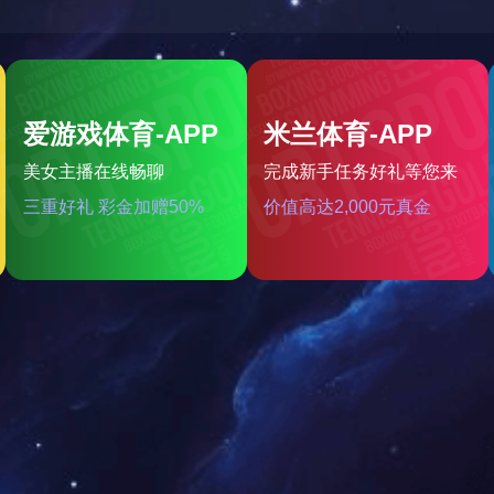
相关产品推荐
更多>>