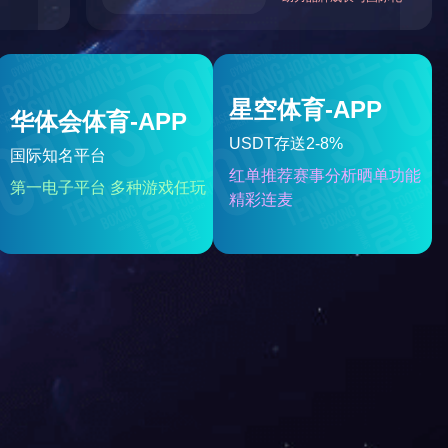
下一篇：
CD-SP07