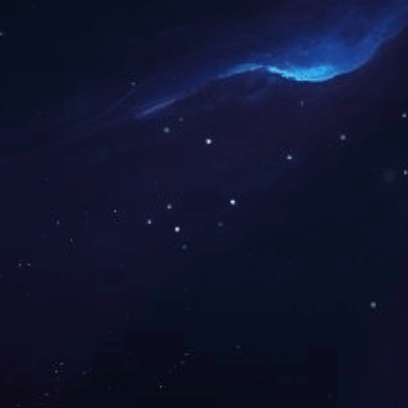
CD-BMN04