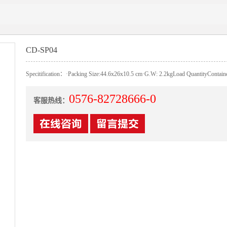
CD-SP04
Specitification：·Packing Size:44.6x26x10.5 cm·G.W: 2.2kgLoad QuantityCont
0576-82728666-0
客服热线：