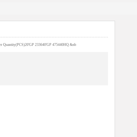
ainer Quantity(PCS)20'GP 233640'GP 475440HQ &nb