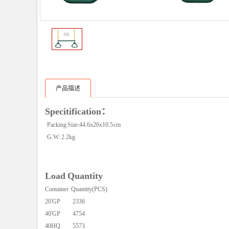
产品描述
Specitification：
·Packing Size:44.6x26x10.5 cm
·G.W: 2.2kg
Load Quantity
Container Quantity(PCS)
20'GP 2336
40'GP 4754
40HQ 5573