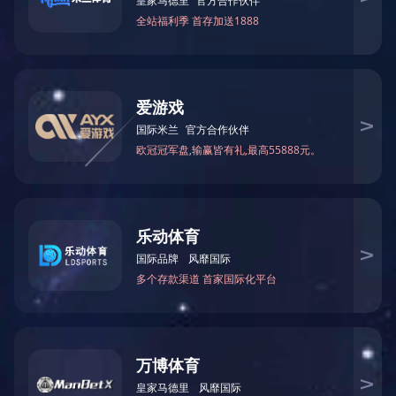
CD-B009D