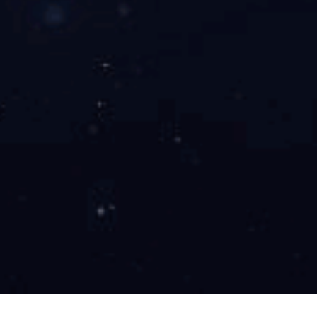
CDB-020
共69条 当前5/9页
首页
前一页
···
3
4
5
6
7
···
后一页
尾页