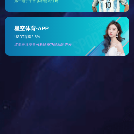
CD-B002C